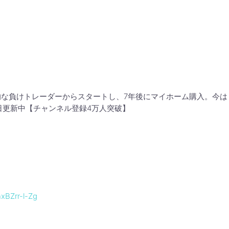
的な負けトレーダーからスタートし、7年後にマイホーム購入。今は
毎日更新中【チャンネル登録4万人突破】
xBZrr-l-Zg