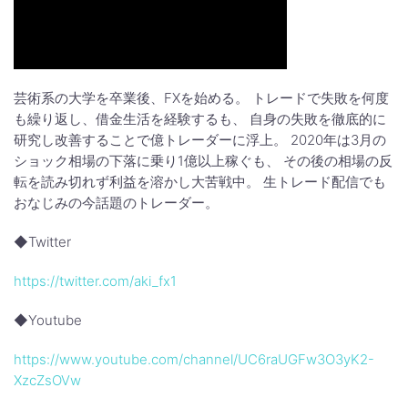
芸術系の大学を卒業後、FXを始める。 トレードで失敗を何度
も繰り返し、借金生活を経験するも、 自身の失敗を徹底的に
研究し改善することで億トレーダーに浮上。 2020年は3月の
ショック相場の下落に乗り1億以上稼ぐも、 その後の相場の反
転を読み切れず利益を溶かし大苦戦中。 生トレード配信でも
おなじみの今話題のトレーダー。
◆Twitter
https://twitter.com/aki_fx1
◆Youtube
https://www.youtube.com/channel/UC6raUGFw3O3yK2-
XzcZsOVw