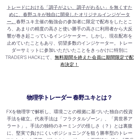
トレードにおける「調子がよい、調子がわるい」を無くすた
めに、春野ユキが独自に開発したオリジナルインジゲータ
ー。
春野ユキ主催の勉強会の参加者に限定で配布をしたとこ
ろ、あまりの精度の高さと使い勝手の高さに利用者から大反
響が巻き起こっているインジケーター。しかし、現在配布を
止めていたこともあり、切望多数のインジケーター。トレー
ダーサミットに参加いただいたことをきっかけに特別に
TRADER'S HACKにて、
無料期間を終えた会員に期間限定で配
布決定！
物理学トレーダー 春野ユキとは？
FXを物理学で解析し、環境ごとの根拠に基づいた独自の投資
手法を確立。代表手法は「フラクタルゾーン」、「異世界ア
ラート」。手法の独特のネーミングの怪しさ（？）とは裏腹
に、堅実で負けにくいポジショニングを狙う勝率型のトレー